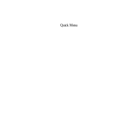
Quick Menu
신앙 공동체
본당 업무
사목협의회 조직도
사무실 안내
예비신자 안내
전입 교우 안내
교리실 예약