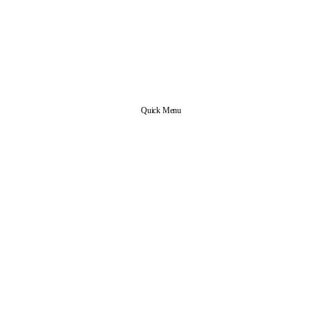
Quick Menu
개인정보처리방침
·
이용약관
Contact
(06520) 서울특별시 서초구 잠원로 110 (잠원동)
02-595-2416