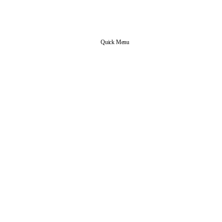
Quick Menu
신앙 공동체
본당 업무
사목협의회 조직도
사무실 안내
예비신자 안내
전입 교우 안내
교리실 예약