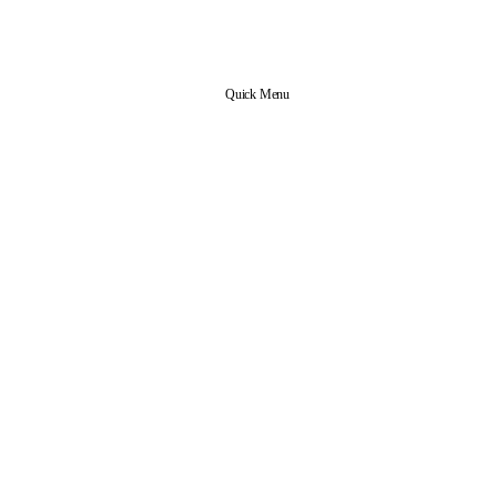
Quick Menu
신앙 공동체
본당 업무
사목협의회 조직도
사무실 안내
예비신자 안내
전입 교우 안내
교리실 예약