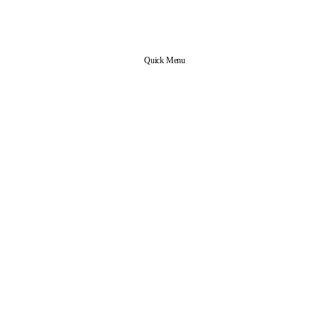
Quick Menu
신앙 공동체
본당 업무
사목협의회 조직도
사무실 안내
예비신자 안내
전입 교우 안내
교리실 예약