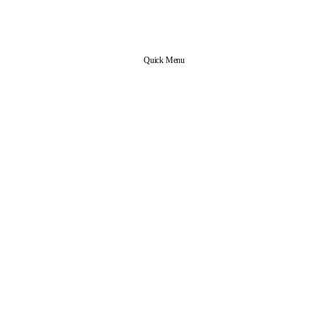
Quick Menu
신앙 공동체
본당 업무
사목협의회 조직도
사무실 안내
예비신자 안내
전입 교우 안내
교리실 예약