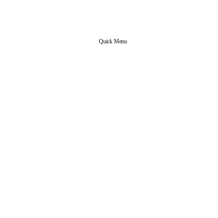
Quick Menu
신앙 공동체
본당 업무
사목협의회 조직도
사무실 안내
예비신자 안내
전입 교우 안내
교리실 예약