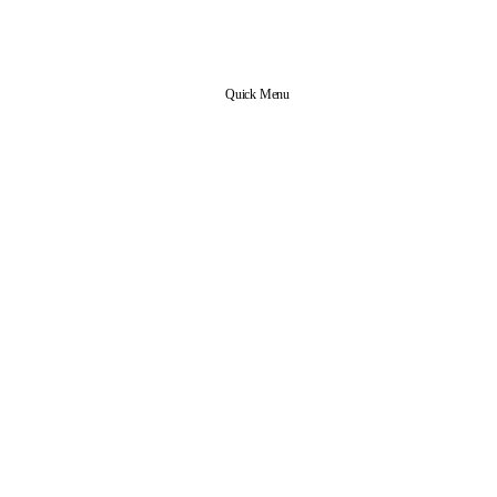
Quick Menu
신앙 공동체
본당 업무
사목협의회 조직도
사무실 안내
예비신자 안내
전입 교우 안내
교리실 예약